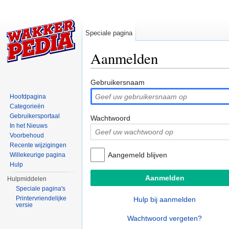
Speciale pagina
Aanmelden
Ga naar:
navigatie
,
zoeken
Gebruikersnaam
Hoofdpagina
Categorieën
Gebruikersportaal
Wachtwoord
In het Nieuws
Voorbehoud
Recente wijzigingen
Aangemeld blijven
Willekeurige pagina
Hulp
Hulpmiddelen
Speciale pagina's
Printervriendelijke
Hulp bij aanmelden
versie
Wachtwoord vergeten?