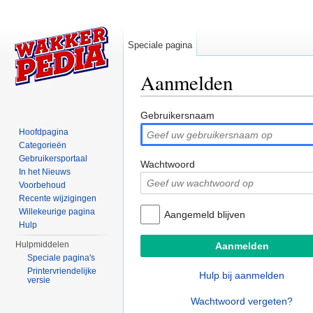
Speciale pagina
Aanmelden
Ga naar:
navigatie
,
zoeken
Gebruikersnaam
Hoofdpagina
Categorieën
Gebruikersportaal
Wachtwoord
In het Nieuws
Voorbehoud
Recente wijzigingen
Willekeurige pagina
Aangemeld blijven
Hulp
Hulpmiddelen
Speciale pagina's
Printervriendelijke
Hulp bij aanmelden
versie
Wachtwoord vergeten?