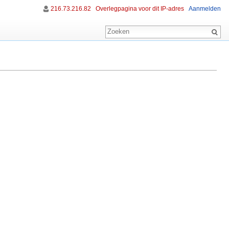
216.73.216.82
Overlegpagina voor dit IP-adres
Aanmelden