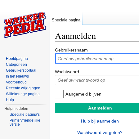
Speciale pagina
Aanmelden
Ga naar:
navigatie
,
zoeken
Gebruikersnaam
Hoofdpagina
Categorieën
Gebruikersportaal
Wachtwoord
In het Nieuws
Voorbehoud
Recente wijzigingen
Aangemeld blijven
Willekeurige pagina
Hulp
Hulpmiddelen
Speciale pagina's
Printervriendelijke
Hulp bij aanmelden
versie
Wachtwoord vergeten?