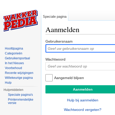
Speciale pagina
Aanmelden
Ga naar:
navigatie
,
zoeken
Gebruikersnaam
Hoofdpagina
Categorieën
Gebruikersportaal
Wachtwoord
In het Nieuws
Voorbehoud
Recente wijzigingen
Aangemeld blijven
Willekeurige pagina
Hulp
Hulpmiddelen
Speciale pagina's
Printervriendelijke
Hulp bij aanmelden
versie
Wachtwoord vergeten?