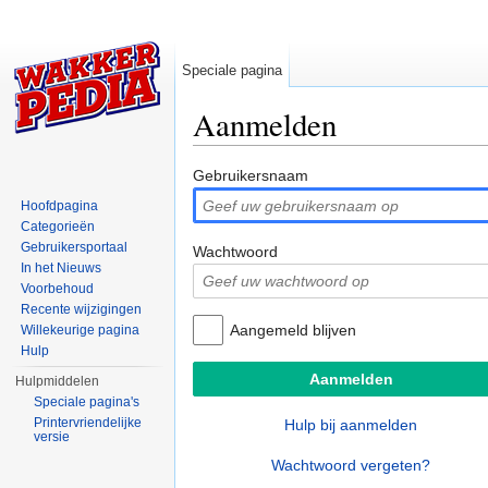
Speciale pagina
Aanmelden
Ga naar:
navigatie
,
zoeken
Gebruikersnaam
Hoofdpagina
Categorieën
Gebruikersportaal
Wachtwoord
In het Nieuws
Voorbehoud
Recente wijzigingen
Aangemeld blijven
Willekeurige pagina
Hulp
Hulpmiddelen
Speciale pagina's
Printervriendelijke
Hulp bij aanmelden
versie
Wachtwoord vergeten?