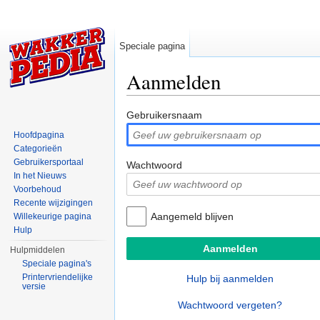
Speciale pagina
Aanmelden
Ga naar:
navigatie
,
zoeken
Gebruikersnaam
Hoofdpagina
Categorieën
Gebruikersportaal
Wachtwoord
In het Nieuws
Voorbehoud
Recente wijzigingen
Aangemeld blijven
Willekeurige pagina
Hulp
Hulpmiddelen
Speciale pagina's
Printervriendelijke
Hulp bij aanmelden
versie
Wachtwoord vergeten?