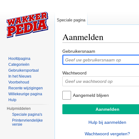
Speciale pagina
Aanmelden
Ga naar:
navigatie
,
zoeken
Gebruikersnaam
Hoofdpagina
Categorieën
Gebruikersportaal
Wachtwoord
In het Nieuws
Voorbehoud
Recente wijzigingen
Willekeurige pagina
Aangemeld blijven
Hulp
Hulpmiddelen
Speciale pagina's
Printervriendelijke
Hulp bij aanmelden
versie
Wachtwoord vergeten?