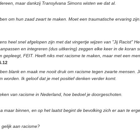
edereen, maar dankzij Transylvana Simons wisten we dat al.
en om hun zaad zwart te maken. Moet een traumatische ervaring zijn. J
eens heel snel afgelopen zijn met dat vingertje wijzen van "Jij Racist" 
anpassen en integreren (dus uitkering) zeggen elke keer in de koran st
gepleegt, FEIT. Heeft niks met racisme te maken, maar met een menin
6.12
ben blank en maak me nooit druk om racisme tegen zwarte mensen. Je 
 worden. Ik geloof dat je met positief denken verder komt.
 teken van racisme in Nederland, hoe bedoel je doorgeschoten.
maar binnen, en op het laatst begint de bevolking zich er aan te ergere
 gelijk aan racisme?