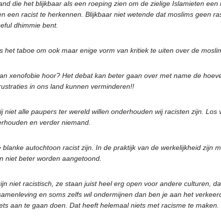
and die het blijkbaar als een roeping zien om de zielige Islamieten ee
 een racist te herkennen. Blijkbaar niet wetende dat moslims geen ras z
seful dhimmie bent.
s het taboe om ook maar enige vorm van kritiek te uiten over de moslim
t aan xenofobie hoor? Het debat kan beter gaan over met name de hoeve
frustraties in ons land kunnen verminderen!!
niet alle paupers ter wereld willen onderhouden wij racisten zijn. Los va
erhouden en verder niemand.
lanke autochtoon racist zijn. In de praktijk van de werkelijkheid zijn 
 kon niet beter worden aangetoond.
jn niet racistisch, ze staan juist heel erg open voor andere culturen, 
 samenleving en soms zelfs wil ondermijnen dan ben je aan het verkeer
 iets aan te gaan doen. Dat heeft helemaal niets met racisme te maken.