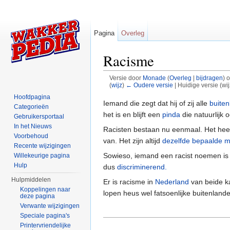
Pagina
Overleg
Racisme
Versie door
Monade
(
Overleg
|
bijdragen
)
o
(
wijz
)
← Oudere versie
| Huidige versie (wi
Ga naar:
navigatie
,
zoeken
Hoofdpagina
Iemand die zegt dat hij of zij alle
buiten
Categorieën
het is en blijft een
pinda
die natuurlijk
Gebruikersportaal
In het Nieuws
Racisten bestaan nu eenmaal. Het hee
Voorbehoud
van. Het zijn altijd
dezelfde bepaalde 
Recente wijzigingen
Sowieso, iemand een racist noemen is 
Willekeurige pagina
Hulp
dus
discriminerend.
Hulpmiddelen
Er is racisme in
Nederland
van beide k
Koppelingen naar
lopen heus wel fatsoenlijke buitenland
deze pagina
Verwante wijzigingen
Speciale pagina's
Printervriendelijke