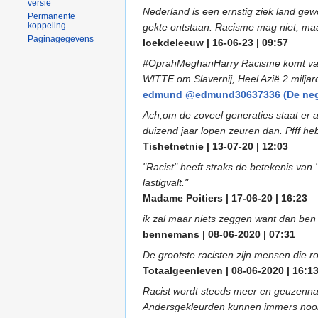
versie
Nederland is een ernstig ziek land gew
Permanente
koppeling
gekte ontstaan. Racisme mag niet, maar
Paginagegevens
loekdeleeuw | 16-06-23 | 09:57
#OprahMeghanHarry Racisme komt van d
WITTE om Slavernij, Heel Azië 2 milj
edmund @edmund30637336 (De neger 
Ach,om de zoveel generaties staat er a
duizend jaar lopen zeuren dan. Pfff he
Tishetnetnie | 13-07-20 | 12:03
"Racist" heeft straks de betekenis van 
lastigvalt."
Madame Poitiers | 17-06-20 | 16:23
ik zal maar niets zeggen want dan ben 
bennemans | 08-06-2020 | 07:31
De grootste racisten zijn mensen die ro
Totaalgeenleven | 08-06-2020 | 16:1
Racist wordt steeds meer en geuzennaam
Andersgekleurden kunnen immers nooit e