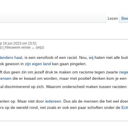
Lezen
Bew
p 16 jun 2023 om 15:51
jz) | Nieuwere versie → (wijz)
landers
haat
, is een xenofoob of een racist. Nou,
wij
haten niet
alle
buit
 ook gewoon in
zijn eigen land
kan gaan pingelen.
ft dus geen zin om jezelf druk te maken om racisme tegen zwarte
nege
mensen
die er kwaad om worden, maar met positief denken kom je een 
al disciminerend op zich. Waarom onderscheid maken tussen racisten e
anten op. Maar niet door
iedereen
. Dus als de mensen die het wel doen
ers op de wereld rond, net zoals er ook een paar schoften onder de
Ech