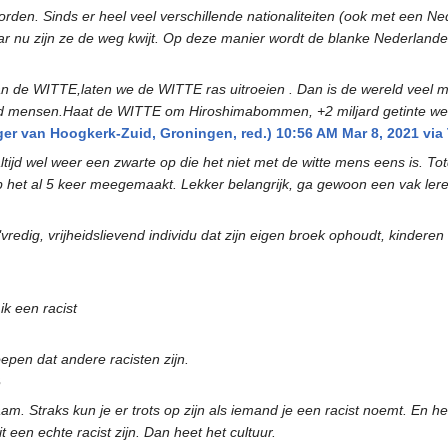
orden. Sinds er heel veel verschillende nationaliteiten (ook met een Ne
 nu zijn ze de weg kwijt. Op deze manier wordt de blanke Nederlander 
e WITTE,laten we de WITTE ras uitroeien . Dan is de wereld veel mo
ard mensen.Haat de WITTE om Hiroshimabommen, +2 miljard getinte we
van Hoogkerk-Zuid, Groningen, red.) 10:56 AM Mar 8, 2021 via T
ltijd wel weer een zwarte op die het niet met de witte mens eens is. T
b het al 5 keer meegemaakt. Lekker belangrijk, ga gewoon een vak ler
"vredig, vrijheidslievend individu dat zijn eigen broek ophoudt, kinderen
ik een racist
epen dat andere racisten zijn.
3
. Straks kun je er trots op zijn als iemand je een racist noemt. En h
en echte racist zijn. Dan heet het cultuur.