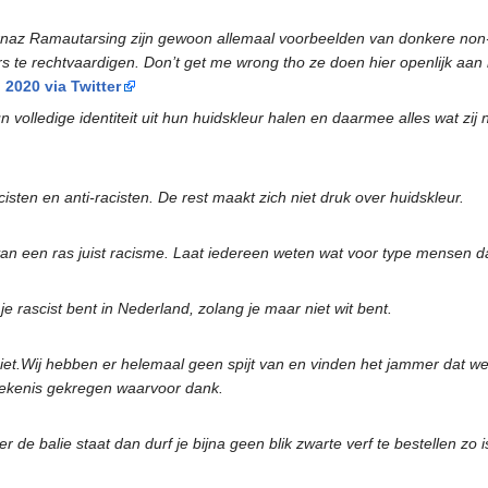
naz Ramautarsing zijn gewoon allemaal voorbeelden van donkere non-bl
 te rechtvaardigen. Don’t get me wrong tho ze doen hier openlijk aan
020 via Twitter
lledige identiteit uit hun huidskleur halen en daarmee alles wat zij
isten en anti-racisten. De rest maakt zich niet druk over huidskleur.
van een ras juist racisme. Laat iedereen weten wat voor type mensen da
je rascist bent in Nederland, zolang je maar niet wit bent.
iet.Wij hebben er helemaal geen spijt van en vinden het jammer dat we 
etekenis gekregen waarvoor dank.
er de balie staat dan durf je bijna geen blik zwarte verf te bestellen 