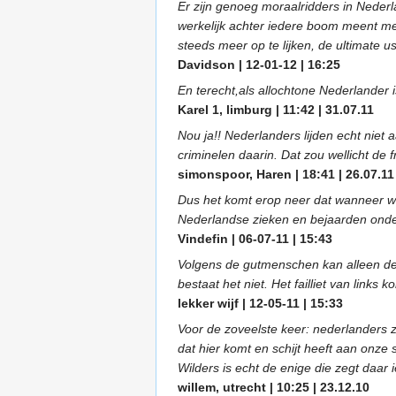
Er zijn genoeg moraalridders in Nederl
werkelijk achter iedere boom meent men
steeds meer op te lijken, de ultimate u
Davidson | 12-01-12 | 16:25
En terecht,als allochtone Nederlander i
Karel 1, limburg | 11:42 | 31.07.11
Nou ja!! Nederlanders lijden echt nie
criminelen daarin. Dat zou wellicht de 
simonspoor, Haren | 18:41 | 26.07.11
Dus het komt erop neer dat wanneer wij 
Nederlandse zieken en bejaarden ond
Vindefin | 06-07-11 | 15:43
Volgens de gutmenschen kan alleen de b
bestaat het niet. Het failliet van links
lekker wijf | 12-05-11 | 15:33
Voor de zoveelste keer: nederlanders zi
dat hier komt en schijt heeft aan onze
Wilders is echt de enige die zegt daar
willem, utrecht | 10:25 | 23.12.10