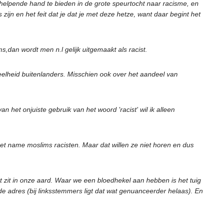
n helpende hand te bieden in de grote speurtocht naar racisme, en
ijn en het feit dat je dat je met deze hetze, want daar begint het
s,dan wordt men n.l gelijk uitgemaakt als racist.
elheid buitenlanders. Misschien ook over het aandeel van
n het onjuiste gebruik van het woord 'racist' wil ik alleen
met name moslims racisten. Maar dat willen ze niet horen en dus
dat zit in onze aard. Waar we een bloedhekel aan hebben is het tuig
de adres (bij linksstemmers ligt dat wat genuanceerder helaas). En