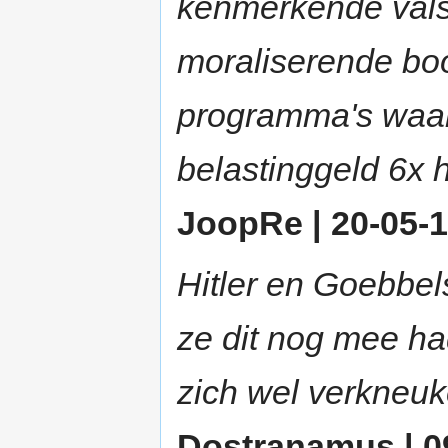
kenmerkende vals
moraliserende boo
programma's waar
belastinggeld 6x h
JoopRe | 20-05-1
Hitler en Goebbel
ze dit nog mee h
zich wel verkneuk
Dostranamus | 09