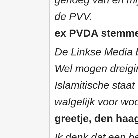
de PVV.
ex PVDA stemmer,
De Linkse Media bl
Wel mogen dreigi
Islamitische staa
walgelijk voor wo
greetje, den haag
Ik denk dat een b