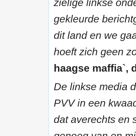
zielige linkse ond
gekleurde berichtg
dit land en we ga
hoeft zich geen z
haagse maffia`, 
De linkse media d
PVV in een kwaad 
dat averechts en s
genoeg van en mij