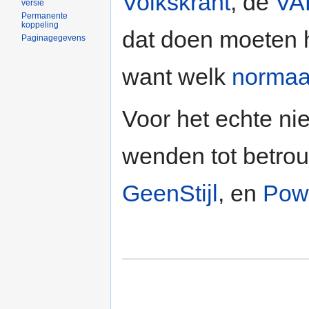
Volkskrant
, de
VA
versie
Permanente
koppeling
dat doen moeten 
Paginagegevens
want welk
normaa
Voor het echte ni
wenden tot betr
GeenStijl
, en
Pow