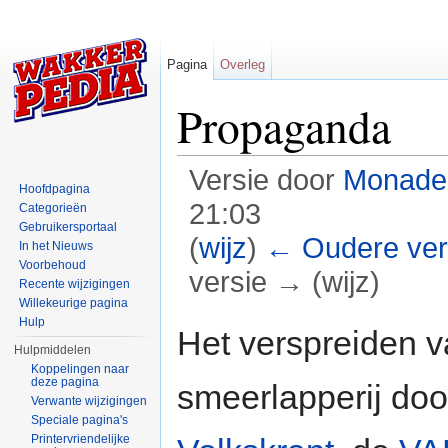
Pagina
Overleg
Propaganda
Versie door
Monade
Hoofdpagina
21:03
Categorieën
Gebruikersportaal
(
wijz
)
← Oudere ver
In het Nieuws
Voorbehoud
versie → (wijz)
Recente wijzigingen
Willekeurige pagina
Ga naar:
navigatie
,
zoeken
Hulp
Het verspreiden 
Hulpmiddelen
Koppelingen naar
deze pagina
smeerlapperij do
Verwante wijzigingen
Speciale pagina's
Printervriendelijke