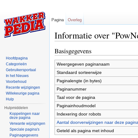
Pagina
Overleg
Informatie over "PowN
Ga naar:
navigatie
,
zoeken
Basisgegevens
Hoofdpagina
Weergegeven paginanaam
Categorieën
Gebruikersportaal
Standaard sorteerwijze
In het Nieuws
Paginalengte (in bytes)
Voorbehoud
Recente wijzigingen
Paginanummer
Willekeurige pagina
Taal voor de pagina
Hulp
Paginainhoudmodel
Hulpmiddelen
Indexering door robots
Koppelingen naar
deze pagina
Aantal doorverwijzingen naar deze pagin
Verwante wijzigingen
Speciale pagina's
Geteld als pagina met inhoud
Paginagegevens