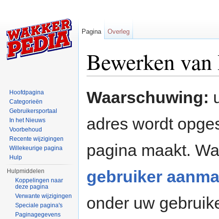
Pagina
Overleg
Bewerken van P
Ga naar:
navigatie
,
zoeken
Waarschuwing:
u
Hoofdpagina
Categorieën
Gebruikersportaal
adres wordt opges
In het Nieuws
Voorbehoud
Recente wijzigingen
pagina maakt. W
Willekeurige pagina
Hulp
gebruiker aanma
Hulpmiddelen
Koppelingen naar
deze pagina
Verwante wijzigingen
onder uw gebruik
Speciale pagina's
Paginagegevens