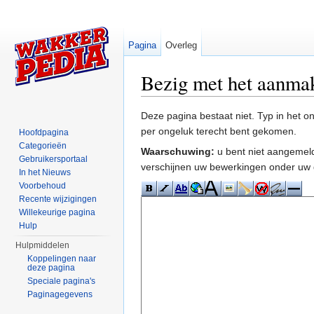
Pagina
Overleg
Bezig met het aanma
Ga naar:
navigatie
,
zoeken
Deze pagina bestaat niet. Typ in het 
per ongeluk terecht bent gekomen.
Hoofdpagina
Categorieën
Waarschuwing:
u bent niet aangemeld
Gebruikersportaal
verschijnen uw bewerkingen onder uw 
In het Nieuws
Voorbehoud
Recente wijzigingen
Willekeurige pagina
Hulp
Hulpmiddelen
Koppelingen naar
deze pagina
Speciale pagina's
Paginagegevens