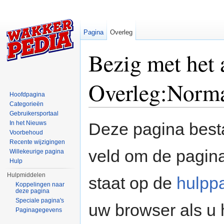
Pagina
Overleg
Bezig met het
Overleg:Norm
Hoofdpagina
Categorieën
Ga naar:
navigatie
,
zoeken
Gebruikersportaal
In het Nieuws
Deze pagina besta
Voorbehoud
Recente wijzigingen
veld om de pagina
Willekeurige pagina
Hulp
Hulpmiddelen
staat op de
hulpp
Koppelingen naar
deze pagina
Speciale pagina's
uw browser als u 
Paginagegevens