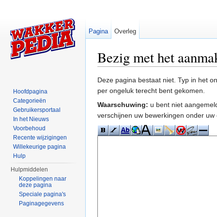
Pagina
Overleg
Bezig met het aanma
Ga naar:
navigatie
,
zoeken
Deze pagina bestaat niet. Typ in het 
per ongeluk terecht bent gekomen.
Hoofdpagina
Categorieën
Waarschuwing:
u bent niet aangemeld
Gebruikersportaal
verschijnen uw bewerkingen onder uw 
In het Nieuws
Voorbehoud
Recente wijzigingen
Willekeurige pagina
Hulp
Hulpmiddelen
Koppelingen naar
deze pagina
Speciale pagina's
Paginagegevens