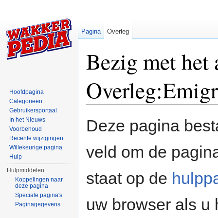
Pagina
Overleg
Bezig met het
Overleg:Emigr
Hoofdpagina
Categorieën
Ga naar:
navigatie
,
zoeken
Gebruikersportaal
In het Nieuws
Deze pagina besta
Voorbehoud
Recente wijzigingen
veld om de pagina
Willekeurige pagina
Hulp
Hulpmiddelen
staat op de
hulpp
Koppelingen naar
deze pagina
Speciale pagina's
uw browser als u 
Paginagegevens