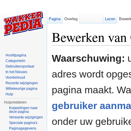
Pagina
Overleg
Lezen
Bewer
Bewerken van 
Ga naar:
navigatie
,
zoeken
Waarschuwing:
u
Hoofdpagina
Categorieën
Gebruikersportaal
adres wordt opges
In het Nieuws
Voorbehoud
Recente wijzigingen
pagina maakt. W
Willekeurige pagina
Hulp
gebruiker aanma
Hulpmiddelen
Koppelingen naar
deze pagina
Verwante wijzigingen
onder uw gebruik
Speciale pagina's
Paginagegevens