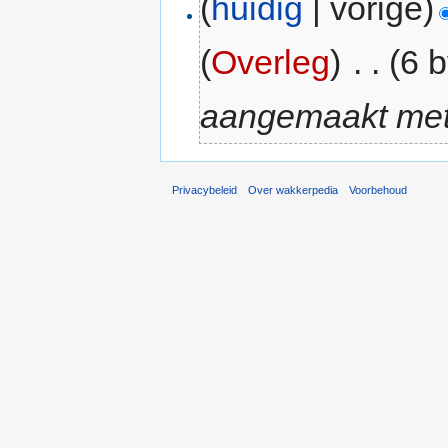
(
huidig
| vorige)
(
Overleg
)
‎
. .
(6 b
aangemaakt me
Privacybeleid
Over wakkerpedia
Voorbehoud