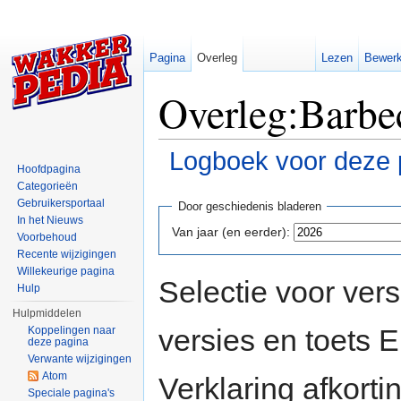
Pagina
Overleg
Lezen
Bewer
Overleg:Barbec
Logboek voor deze 
Hoofdpagina
Ga naar:
navigatie
,
zoeken
Categorieën
Gebruikersportaal
Door geschiedenis bladeren
In het Nieuws
Van jaar (en eerder):
Voorbehoud
Recente wijzigingen
Willekeurige pagina
Selectie voor vers
Hulp
Hulpmiddelen
versies en toets
Koppelingen naar
deze pagina
Verwante wijzigingen
Atom
Verklaring afkort
Speciale pagina's