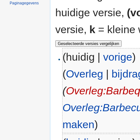
Paginagegevens
huidige versie,
(v
versie,
k
= kleine 
(huidig |
vorige
)
(
Overleg
|
bijdr
(
Overleg:Barbe
Overleg:Barbec
maken
)