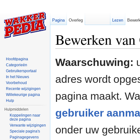
Pagina
Overleg
Lezen
Bewer
Bewerken van 
Ga naar:
navigatie
,
zoeken
Waarschuwing:
u
Hoofdpagina
Categorieën
Gebruikersportaal
adres wordt opges
In het Nieuws
Voorbehoud
Recente wijzigingen
pagina maakt. W
Willekeurige pagina
Hulp
gebruiker aanma
Hulpmiddelen
Koppelingen naar
deze pagina
Verwante wijzigingen
onder uw gebruik
Speciale pagina's
Paginagegevens