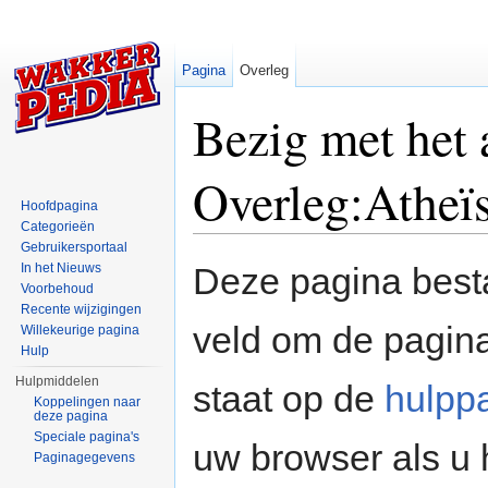
Pagina
Overleg
Bezig met het
Overleg:Atheïs
Hoofdpagina
Categorieën
Ga naar:
navigatie
,
zoeken
Gebruikersportaal
In het Nieuws
Deze pagina besta
Voorbehoud
Recente wijzigingen
veld om de pagina
Willekeurige pagina
Hulp
Hulpmiddelen
staat op de
hulpp
Koppelingen naar
deze pagina
Speciale pagina's
uw browser als u 
Paginagegevens