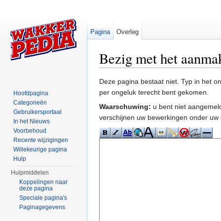
Pagina
Overleg
Bezig met het aanma
Ga naar:
navigatie
,
zoeken
Deze pagina bestaat niet. Typ in het 
per ongeluk terecht bent gekomen.
Hoofdpagina
Categorieën
Waarschuwing:
u bent niet aangemeld
Gebruikersportaal
verschijnen uw bewerkingen onder uw 
In het Nieuws
Voorbehoud
Recente wijzigingen
Willekeurige pagina
Hulp
Hulpmiddelen
Koppelingen naar
deze pagina
Speciale pagina's
Paginagegevens