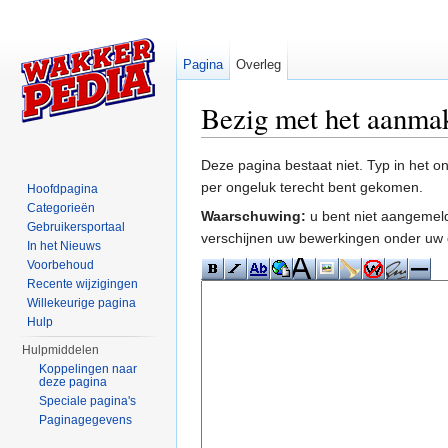
Pagina
Overleg
Bezig met het aanma
Ga naar:
navigatie
,
zoeken
Deze pagina bestaat niet. Typ in het 
per ongeluk terecht bent gekomen.
Hoofdpagina
Categorieën
Waarschuwing:
u bent niet aangemeld
Gebruikersportaal
verschijnen uw bewerkingen onder uw 
In het Nieuws
Voorbehoud
Recente wijzigingen
Willekeurige pagina
Hulp
Hulpmiddelen
Koppelingen naar
deze pagina
Speciale pagina's
Paginagegevens