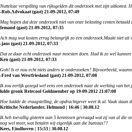
Nutteloze verspilling van rijksgelden dit onderzoek met zijn uitkomst. 
-Rob.Advokaat (gast) 21-09-2012, 07:49
Mag hopen dat deze onderzoek niet van onze belasting centen betaald i
Iemand (gast) 21-09-2012, 07:35
Ach mag wat kosten errug belangrijk zo een onderzoek.Maakt niet uit w
-jans (gast) 21-09-2012, 07:33
Dat ze daar echt onderzoek naar moesten doen. Had ik zo wel kunnen v
Ken (gast) 21-09-2012, 07:33
Goh! Is er nou echt niets anders te onderzoeken? Bijvoorbeeld, waarom
-Fred van Wesrfriesland (gast) 21-09-2012, 07:08
Ik zou eerlijk gezegd wel eens een onderzoek naar de werking van het p
lulde gronk Retecool Goldmember op 19-09-2012 21:07:08
Hoe luidde de vraagstelling, de opdrachtgever weet ik al. Vaak staan de
Kritische Nederlander, Helmond | 16:46 | 30.08.12
Ik heb toevallig gisteren aan 5 kennissen gevraagd wat zij van al die 
nog wel meer, wat betalen wij eigenlijk aan die bureaus??
Kees, Eindhoven | 15:53 | 30.08.12