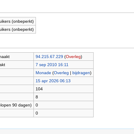
uikers (onbeperkt)
uikers (onbeperkt)
maakt
94.215.67.229
(
Overleg
)
akt
7 sep 2010 16:11
Monade
(
Overleg
|
bijdragen
)
15 apr 2026 06:13
104
8
elopen 90 dagen)
0
0