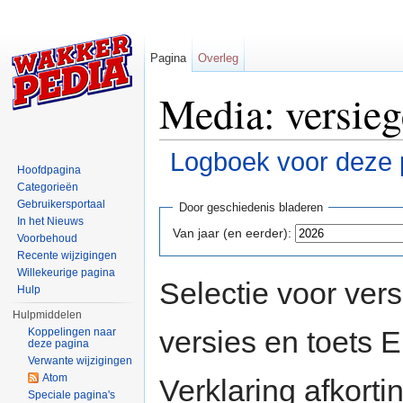
Pagina
Overleg
Media: versieg
Logboek voor deze 
Hoofdpagina
Ga naar:
navigatie
,
zoeken
Categorieën
Gebruikersportaal
Door geschiedenis bladeren
In het Nieuws
Van jaar (en eerder):
Voorbehoud
Recente wijzigingen
Willekeurige pagina
Selectie voor vers
Hulp
Hulpmiddelen
versies en toets
Koppelingen naar
deze pagina
Verwante wijzigingen
Atom
Verklaring afkort
Speciale pagina's