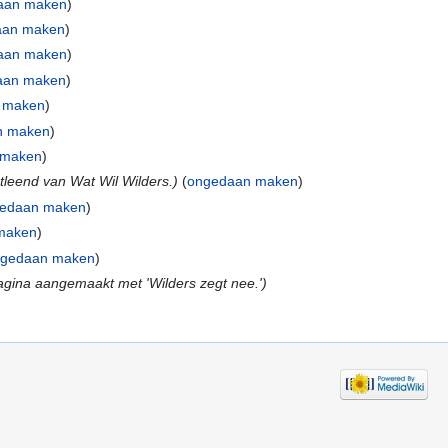
aan maken
)
aan maken
)
aan maken
)
aan maken
)
 maken
)
n maken
)
 maken
)
tleend van Wat Wil Wilders.)
(
ongedaan maken
)
edaan maken
)
maken
)
gedaan maken
)
gina aangemaakt met 'Wilders zegt nee.')