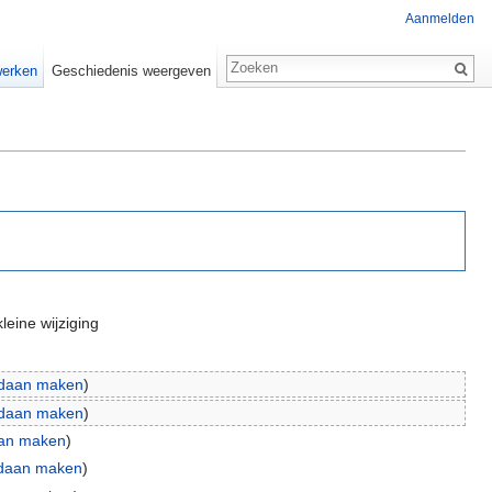
Aanmelden
erken
Geschiedenis weergeven
leine wijziging
daan maken
)
daan maken
)
an maken
)
daan maken
)