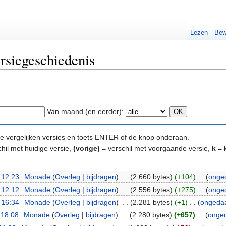
Lezen
Bew
rsiegeschiedenis
Van maand (en eerder):
e te vergelijken versies en toets ENTER of de knop onderaan.
hil met huidige versie,
(vorige)
= verschil met voorgaande versie,
k
= k
 12:23
‎
Monade
(
Overleg
|
bijdragen
)
‎
. .
(2.660 bytes)
(+104)
‎
. .
(
onge
 12:12
‎
Monade
(
Overleg
|
bijdragen
)
‎
. .
(2.556 bytes)
(+275)
‎
. .
(
onge
 16:34
‎
Monade
(
Overleg
|
bijdragen
)
‎
. .
(2.281 bytes)
(+1)
‎
. .
(
ongeda
 18:08
‎
Monade
(
Overleg
|
bijdragen
)
‎
. .
(2.280 bytes)
(+657)
‎
. .
(
onge