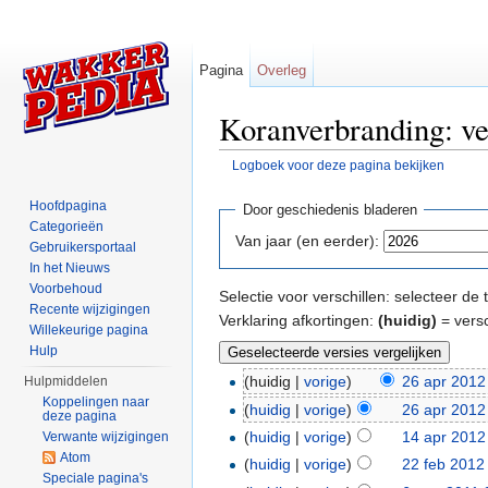
Pagina
Overleg
Koranverbranding: ve
Logboek voor deze pagina bekijken
Ga naar:
navigatie
,
zoeken
Hoofdpagina
Door geschiedenis bladeren
Categorieën
Van jaar (en eerder):
Gebruikersportaal
In het Nieuws
Voorbehoud
Selectie voor verschillen: selecteer d
Recente wijzigingen
Verklaring afkortingen:
(huidig)
= versc
Willekeurige pagina
Hulp
(huidig |
vorige
)
26 apr 2012
Hulpmiddelen
Koppelingen naar
(
huidig
|
vorige
)
26 apr 2012
deze pagina
(
huidig
|
vorige
)
14 apr 2012
Verwante wijzigingen
Atom
(
huidig
|
vorige
)
22 feb 2012
Speciale pagina's