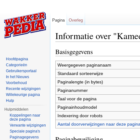
Pagina
Overleg
Informatie over "Kame
Ga naar:
navigatie
,
zoeken
Basisgegevens
Hoofdpagina
Weergegeven paginanaam
Categorieën
Gebruikersportaal
Standaard sorteerwijze
In het Nieuws
Paginalengte (in bytes)
Voorbehoud
Recente wijzigingen
Paginanummer
Willekeurige pagina
Taal voor de pagina
Hulp
Paginainhoudmodel
Hulpmiddelen
Indexering door robots
Koppelingen naar
deze pagina
Aantal doorverwijzingen naar deze pagin
Verwante wijzigingen
Speciale pagina's
Paginabeveiliging
Paginagegevens