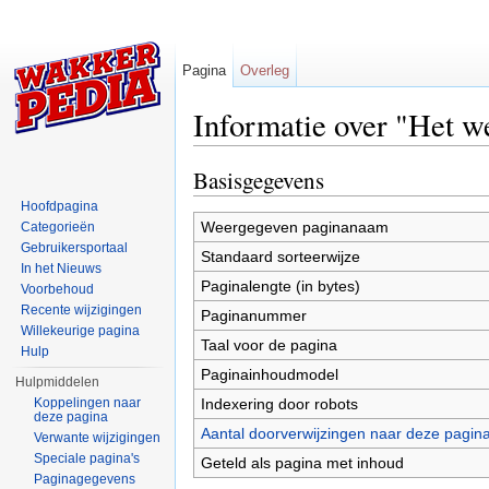
Pagina
Overleg
Informatie over "Het w
Ga naar:
navigatie
,
zoeken
Basisgegevens
Hoofdpagina
Weergegeven paginanaam
Categorieën
Gebruikersportaal
Standaard sorteerwijze
In het Nieuws
Paginalengte (in bytes)
Voorbehoud
Recente wijzigingen
Paginanummer
Willekeurige pagina
Taal voor de pagina
Hulp
Paginainhoudmodel
Hulpmiddelen
Indexering door robots
Koppelingen naar
deze pagina
Aantal doorverwijzingen naar deze pagin
Verwante wijzigingen
Speciale pagina's
Geteld als pagina met inhoud
Paginagegevens