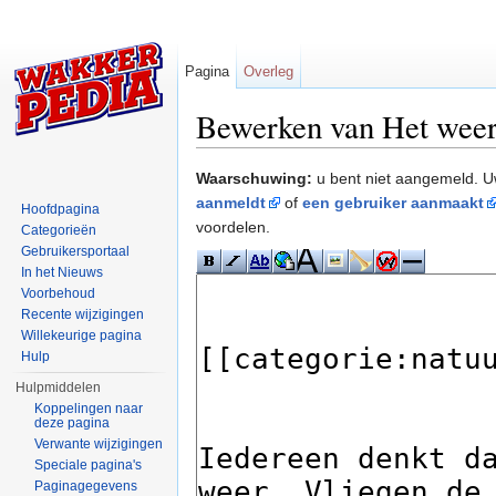
Pagina
Overleg
Bewerken van Het wee
Ga naar:
navigatie
,
zoeken
Waarschuwing:
u bent niet aangemeld. U
aanmeldt
of
een gebruiker aanmaakt
Hoofdpagina
voordelen.
Categorieën
Gebruikersportaal
In het Nieuws
Voorbehoud
Recente wijzigingen
Willekeurige pagina
Hulp
Hulpmiddelen
Koppelingen naar
deze pagina
Verwante wijzigingen
Speciale pagina's
Paginagegevens