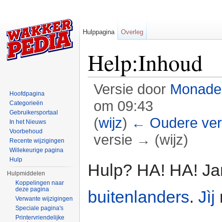
Hulppagina
Overleg
Help:Inhoud
Versie door
Monade
Hoofdpagina
om 09:43
Categorieën
Gebruikersportaal
(
wijz
)
← Oudere ver
In het Nieuws
Voorbehoud
versie → (wijz)
Recente wijzigingen
Willekeurige pagina
Ga naar:
navigatie
,
zoeken
Hulp
Hulp? HA! HA! Jam
Hulpmiddelen
Koppelingen naar
deze pagina
buitenlanders
.
Jìj
Verwante wijzigingen
Speciale pagina's
Printervriendelijke