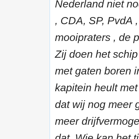
Nederland niet no
, CDA, SP, PvdA ,
mooipraters , de po
Zij doen het schi
met gaten boren i
kapitein heult me
dat wij nog meer 
meer drijfvermoge
dat. Wie kan het t