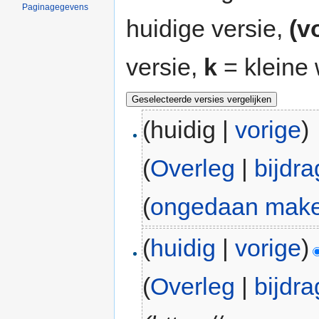
Paginagegevens
huidige versie,
(v
versie,
k
= kleine 
(huidig |
vorige
)
(
Overleg
|
bijdr
(
ongedaan mak
(
huidig
|
vorige
)
(
Overleg
|
bijdr