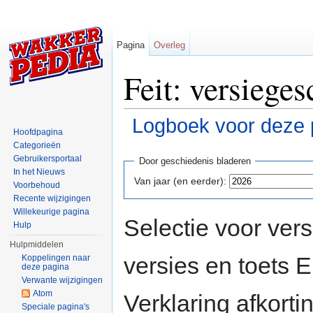
Pagina
Overleg
Feit: versieges
Logboek voor deze 
Hoofdpagina
Ga naar:
navigatie
,
zoeken
Categorieën
Gebruikersportaal
Door geschiedenis bladeren
In het Nieuws
Van jaar (en eerder):
Voorbehoud
Recente wijzigingen
Willekeurige pagina
Selectie voor vers
Hulp
Hulpmiddelen
versies en toets
Koppelingen naar
deze pagina
Verwante wijzigingen
Atom
Verklaring afkort
Speciale pagina's