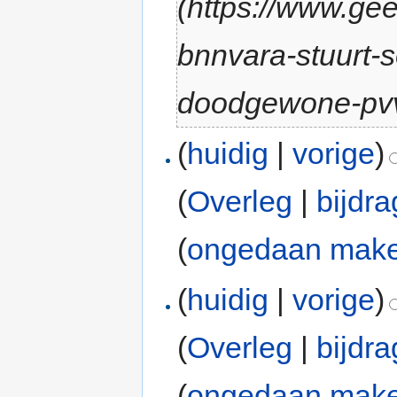
(https://www.ge
bnnvara-stuurt-s
doodgewone-pv
(
huidig
|
vorige
)
(
Overleg
|
bijdr
(
ongedaan mak
(
huidig
|
vorige
)
(
Overleg
|
bijdr
(
ongedaan mak