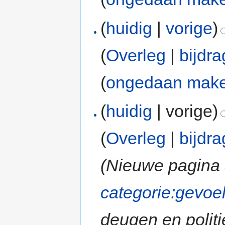
(
huidig
|
vorige
)
(
Overleg
|
bijdr
(
ongedaan mak
(
huidig
| vorige)
(
Overleg
|
bijdr
(Nieuwe pagina
categorie:gevoe
deugen en politie