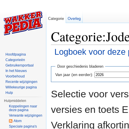
Categorie
Overleg
Categorie:Jod
Logboek voor deze 
Hoofdpagina
Ga naar:
navigatie
,
zoeken
Categorieën
Gebruikersportaal
Door geschiedenis bladeren
In het Nieuws
Van jaar (en eerder):
Voorbehoud
Recente wijzigingen
Willekeurige pagina
Selectie voor vers
Hulp
Hulpmiddelen
versies en toets
Koppelingen naar
deze pagina
Verwante wijzigingen
Atom
Verklaring afkort
Speciale pagina's