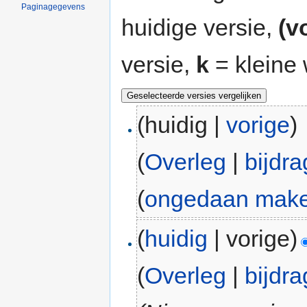
Paginagegevens
huidige versie,
(v
versie,
k
= kleine 
(huidig |
vorige
)
(
Overleg
|
bijdr
(
ongedaan mak
(
huidig
| vorige)
(
Overleg
|
bijdr