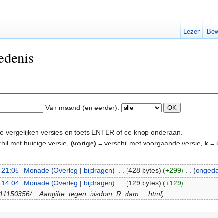
Lezen
Bew
edenis
Van maand (en eerder):
e te vergelijken versies en toets ENTER of de knop onderaan.
hil met huidige versie,
(vorige)
= verschil met voorgaande versie,
k
= k
 21:05
‎
Monade
(
Overleg
|
bijdragen
)
‎
. .
(428 bytes)
(+299)
‎
. .
(
onged
 14:04
‎
Monade
(
Overleg
|
bijdragen
)
‎
. .
(129 bytes)
(+129)
‎
. .
and/11150356/__Aangifte_tegen_bisdom_R_dam__.html)