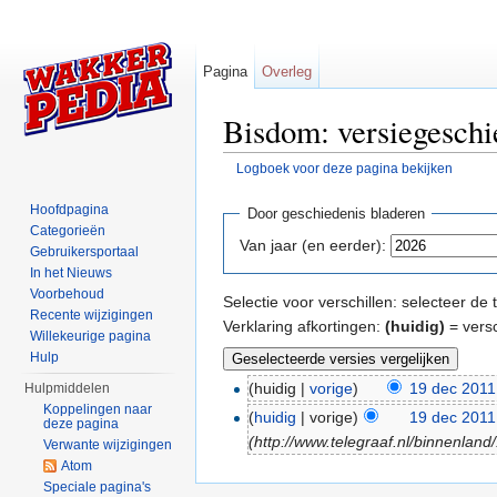
Pagina
Overleg
Bisdom: versiegeschi
Logboek voor deze pagina bekijken
Ga naar:
navigatie
,
zoeken
Hoofdpagina
Door geschiedenis bladeren
Categorieën
Van jaar (en eerder):
Gebruikersportaal
In het Nieuws
Voorbehoud
Selectie voor verschillen: selecteer d
Recente wijzigingen
Verklaring afkortingen:
(huidig)
= versc
Willekeurige pagina
Hulp
(huidig |
vorige
)
19 dec 2011
Hulpmiddelen
Koppelingen naar
(
huidig
| vorige)
19 dec 2011
deze pagina
(http://www.telegraaf.nl/binnenl
Verwante wijzigingen
Atom
Speciale pagina's