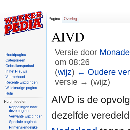
Pagina
Overleg
AIVD
Versie door
Monade
Hoofdpagina
om 08:26
Categorieën
Gebruikersportaal
(
wijz
)
← Oudere ver
In het Nieuws
Voorbehoud
versie → (wijz)
Recente wijzigingen
Willekeurige pagina
Ga naar:
navigatie
,
zoeken
Hulp
AIVD is de opvol
Hulpmiddelen
Koppelingen naar
deze pagina
dezelfde veredel
Verwante wijzigingen
Speciale pagina's
Printervriendelijke