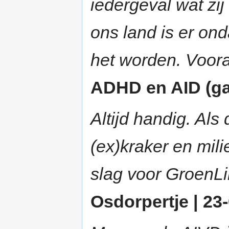
iedergeval wat zi
ons land is er on
het worden. Voora
ADHD en AID (gas
Altijd handig. Als
(ex)kraker en mili
slag voor GroenLi
Osdorpertje | 23-