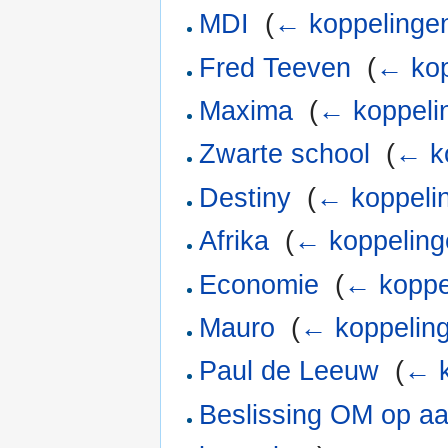
MDI
‎
(
← koppelinge
Fred Teeven
‎
(
← kop
Maxima
‎
(
← koppeli
Zwarte school
‎
(
← k
Destiny
‎
(
← koppeli
Afrika
‎
(
← koppeling
Economie
‎
(
← koppe
Mauro
‎
(
← koppelin
Paul de Leeuw
‎
(
← k
Beslissing OM op a