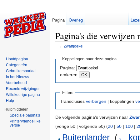
Pagina
Overleg
Leze
Pagina's die verwijzen 
←
Zwartjoekel
Ga naar:
navigatie
,
zoeken
Koppelingen naar deze pagina
Hoofdpagina
Categorieën
Pagina:
Gebruikersportaal
omkeren
In het Nieuws
Voorbehoud
Recente wijzigingen
Filters
Willekeurige pagina
Hulp
Transclusies
verbergen
| koppelingen
ve
Hulpmiddelen
Speciale pagina's
De volgende pagina's verwijzen naar
Zwar
Printervriendelijke
versie
(vorige 50 | volgende 50) (
20
|
50
|
100
|
2
Buitenlander
‎
(
← kop