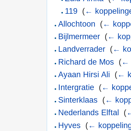
119
‎
(
← koppeling
Allochtoon
‎
(
← kopp
Bijlmermeer
‎
(
← kop
Landverrader
‎
(
← ko
Richard de Mos
‎
(
← 
Ayaan Hirsi Ali
‎
(
← k
Intergratie
‎
(
← koppe
Sinterklaas
‎
(
← kopp
Nederlands Elftal
‎
(
←
Hyves
‎
(
← koppelin