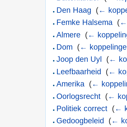
Den Haag
‎
(
← koppe
Femke Halsema
‎
(
←
Almere
‎
(
← koppeli
Dom
‎
(
← koppeling
Joop den Uyl
‎
(
← ko
Leefbaarheid
‎
(
← ko
Amerika
‎
(
← koppel
Oorlogsrecht
‎
(
← ko
Politiek correct
‎
(
← k
Gedoogbeleid
‎
(
← k