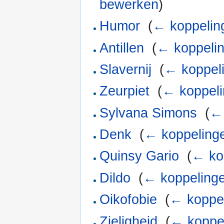
bewerken
)
Humor
‎
(
← koppelin
Antillen
‎
(
← koppeli
Slavernij
‎
(
← koppel
Zeurpiet
‎
(
← koppel
Sylvana Simons
‎
(
← 
Denk
‎
(
← koppeling
Quinsy Gario
‎
(
← ko
Dildo
‎
(
← koppeling
Oikofobie
‎
(
← koppe
Zieligheid
‎
(
← koppe