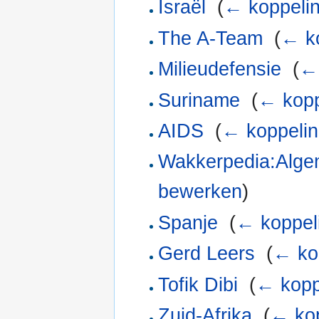
Israël
‎
(
← koppeli
The A-Team
‎
(
← k
Milieudefensie
‎
(
← 
Suriname
‎
(
← kopp
AIDS
‎
(
← koppeli
Wakkerpedia:Alge
bewerken
)
Spanje
‎
(
← koppel
Gerd Leers
‎
(
← ko
Tofik Dibi
‎
(
← kopp
Zuid-Afrika
‎
(
← ko