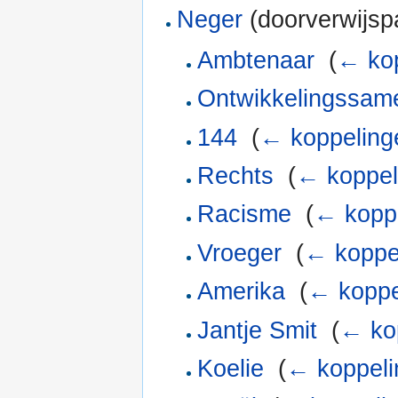
Neger
(doorverwijspa
Ambtenaar
‎
(
← ko
Ontwikkelingssam
144
‎
(
← koppeling
Rechts
‎
(
← koppel
Racisme
‎
(
← kopp
Vroeger
‎
(
← koppe
Amerika
‎
(
← koppe
Jantje Smit
‎
(
← ko
Koelie
‎
(
← koppeli