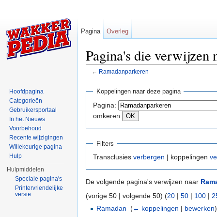
Pagina
Overleg
Pagina's die verwijzen
←
Ramadanparkeren
Ga naar:
navigatie
,
zoeken
Koppelingen naar deze pagina
Hoofdpagina
Categorieën
Pagina:
Gebruikersportaal
omkeren
In het Nieuws
Voorbehoud
Recente wijzigingen
Filters
Willekeurige pagina
Hulp
Transclusies
verbergen
| koppelingen
ve
Hulpmiddelen
Speciale pagina's
De volgende pagina's verwijzen naar
Rama
Printervriendelijke
versie
(vorige 50 | volgende 50) (
20
|
50
|
100
|
2
Ramadan
‎
(
← koppelingen
|
bewerken