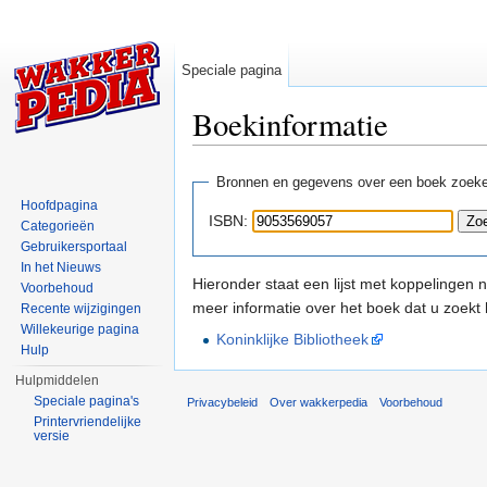
Speciale pagina
Boekinformatie
Ga naar:
navigatie
,
zoeken
Bronnen en gegevens over een boek zoek
Hoofdpagina
ISBN:
Categorieën
Gebruikersportaal
In het Nieuws
Hieronder staat een lijst met koppelingen 
Voorbehoud
meer informatie over het boek dat u zoekt
Recente wijzigingen
Willekeurige pagina
Koninklijke Bibliotheek
Hulp
Hulpmiddelen
Speciale pagina's
Privacybeleid
Over wakkerpedia
Voorbehoud
Printervriendelijke
versie