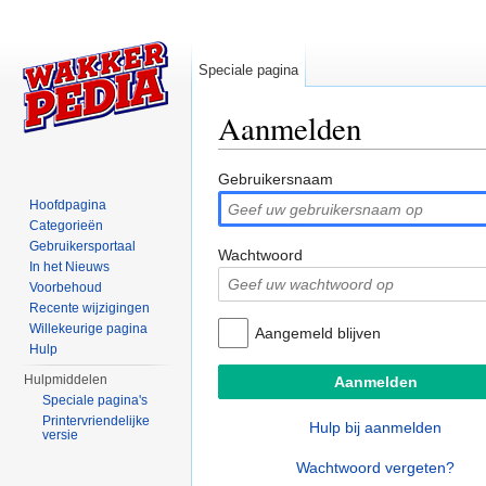
Speciale pagina
Aanmelden
Ga naar:
navigatie
,
zoeken
Gebruikersnaam
Hoofdpagina
Categorieën
Gebruikersportaal
Wachtwoord
In het Nieuws
Voorbehoud
Recente wijzigingen
Willekeurige pagina
Aangemeld blijven
Hulp
Hulpmiddelen
Speciale pagina's
Printervriendelijke
Hulp bij aanmelden
versie
Wachtwoord vergeten?