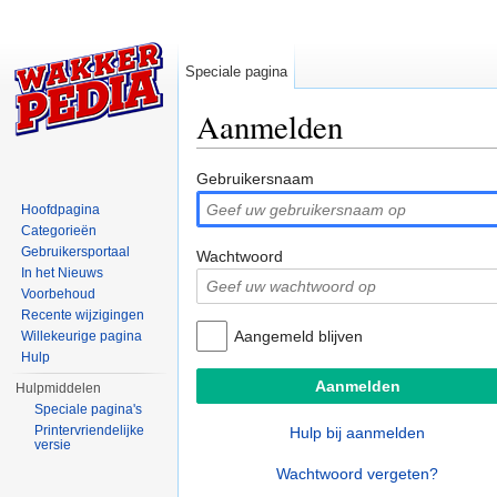
Speciale pagina
Aanmelden
Ga naar:
navigatie
,
zoeken
Gebruikersnaam
Hoofdpagina
Categorieën
Gebruikersportaal
Wachtwoord
In het Nieuws
Voorbehoud
Recente wijzigingen
Aangemeld blijven
Willekeurige pagina
Hulp
Hulpmiddelen
Speciale pagina's
Printervriendelijke
Hulp bij aanmelden
versie
Wachtwoord vergeten?