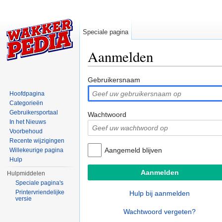
Speciale pagina
Aanmelden
Ga naar:
navigatie
,
zoeken
Gebruikersnaam
Hoofdpagina
Categorieën
Gebruikersportaal
Wachtwoord
In het Nieuws
Voorbehoud
Recente wijzigingen
Aangemeld blijven
Willekeurige pagina
Hulp
Hulpmiddelen
Speciale pagina's
Printervriendelijke
Hulp bij aanmelden
versie
Wachtwoord vergeten?