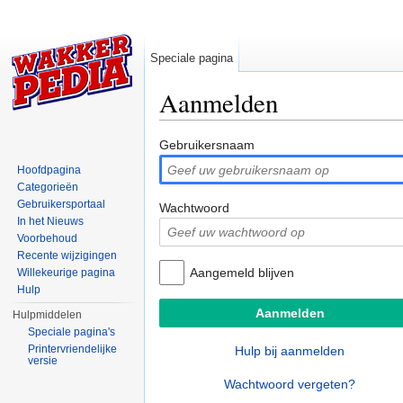
Speciale pagina
Aanmelden
Ga naar:
navigatie
,
zoeken
Gebruikersnaam
Hoofdpagina
Categorieën
Gebruikersportaal
Wachtwoord
In het Nieuws
Voorbehoud
Recente wijzigingen
Aangemeld blijven
Willekeurige pagina
Hulp
Hulpmiddelen
Speciale pagina's
Printervriendelijke
Hulp bij aanmelden
versie
Wachtwoord vergeten?