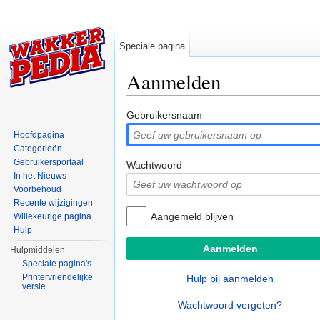
Speciale pagina
Aanmelden
Ga naar:
navigatie
,
zoeken
Gebruikersnaam
Hoofdpagina
Categorieën
Gebruikersportaal
Wachtwoord
In het Nieuws
Voorbehoud
Recente wijzigingen
Aangemeld blijven
Willekeurige pagina
Hulp
Hulpmiddelen
Speciale pagina's
Printervriendelijke
Hulp bij aanmelden
versie
Wachtwoord vergeten?