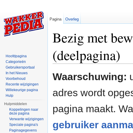
Pagina
Overleg
Bezig met bew
(deelpagina)
Hoofdpagina
Categorieën
Ga naar:
navigatie
,
zoeken
Gebruikersportaal
In het Nieuws
Waarschuwing:
u
Voorbehoud
Recente wijzigingen
adres wordt opges
Willekeurige pagina
Hulp
Hulpmiddelen
pagina maakt. W
Koppelingen naar
deze pagina
Verwante wijzigingen
gebruiker aanma
Speciale pagina's
Paginagegevens