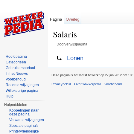
Pagina
Overleg
Salaris
Doorverwijspagina
Ga naar:
navigatie
,
zoeken
Doorverwijzen naar:
Hoofdpagina
Lonen
Categorieën
Gebruikersportaal
In het Nieuws
Deze pagina is het laatst bewerkt op 27 jun 2012 om 10:
Voorbehoud
Privacybeleid
Over wakkerpedia
Voorbehoud
Recente wijzigingen
Willekeurige pagina
Hulp
Hulpmiddelen
Koppelingen naar
deze pagina
Verwante wijzigingen
Speciale pagina's
Printervriendelijke