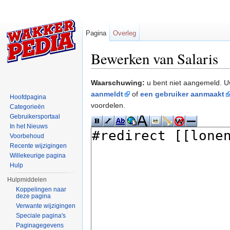
Pagina
Overleg
Bewerken van Salaris
Ga naar:
navigatie
,
zoeken
Waarschuwing:
u bent niet aangemeld. U
aanmeldt
of
een gebruiker aanmaakt
Hoofdpagina
voordelen.
Categorieën
Gebruikersportaal
In het Nieuws
Voorbehoud
Recente wijzigingen
Willekeurige pagina
Hulp
Hulpmiddelen
Koppelingen naar
deze pagina
Verwante wijzigingen
Speciale pagina's
Paginagegevens