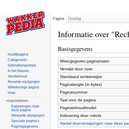
Pagina
Overleg
Informatie over "Rec
Ga naar:
navigatie
,
zoeken
Basisgegevens
Hoofdpagina
Categorieën
Weergegeven paginanaam
Gebruikersportaal
Verwijst door naar
In het Nieuws
Standaard sorteerwijze
Voorbehoud
Recente wijzigingen
Paginalengte (in bytes)
Willekeurige pagina
Paginanummer
Hulp
Taal voor de pagina
Hulpmiddelen
Koppelingen naar
Paginainhoudmodel
deze pagina
Indexering door robots
Verwante wijzigingen
Speciale pagina's
Aantal doorverwijzingen naar deze pa
Paginagegevens