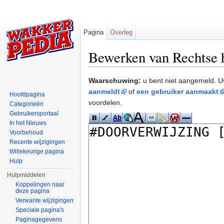
Pagina
Overleg
Bewerken van Rechtse 
Ga naar:
navigatie
,
zoeken
Waarschuwing:
u bent niet aangemeld. U
aanmeldt
of
een gebruiker aanmaakt
Hoofdpagina
voordelen.
Categorieën
Gebruikersportaal
In het Nieuws
Voorbehoud
Recente wijzigingen
Willekeurige pagina
Hulp
Hulpmiddelen
Koppelingen naar
deze pagina
Verwante wijzigingen
Speciale pagina's
Paginagegevens