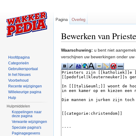
Pagina
Overleg
Bewerken van Prieste
Ga naar:
navigatie
,
zoeken
Waarschuwing:
u bent niet aangemeld
verschijnen uw bewerkingen onder uw 
Hoofdpagina
Categorieën
Gebruikersportaal
In het Nieuws
Voorbehoud
Recente wijzigingen
Willekeurige pagina
Hulp
Hulpmiddelen
Koppelingen naar
deze pagina
Verwante wijzigingen
Speciale pagina's
Paginagegevens