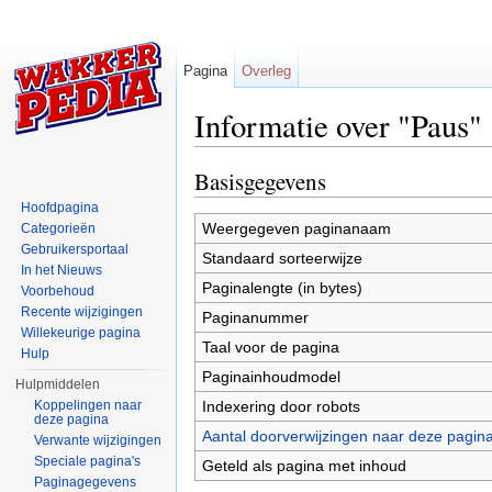
Pagina
Overleg
Informatie over "Paus"
Ga naar:
navigatie
,
zoeken
Basisgegevens
Hoofdpagina
Weergegeven paginanaam
Categorieën
Gebruikersportaal
Standaard sorteerwijze
In het Nieuws
Paginalengte (in bytes)
Voorbehoud
Recente wijzigingen
Paginanummer
Willekeurige pagina
Taal voor de pagina
Hulp
Paginainhoudmodel
Hulpmiddelen
Indexering door robots
Koppelingen naar
deze pagina
Aantal doorverwijzingen naar deze pagin
Verwante wijzigingen
Speciale pagina's
Geteld als pagina met inhoud
Paginagegevens