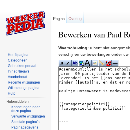
Pagina
Overleg
Bewerken van Paul R
Ga naar:
navigatie
,
zoeken
Waarschuwing:
u bent niet aangemeld
verschijnen uw bewerkingen onder uw 
Hoofdpagina
Categorieën
Gebruikersportaal
In het Nieuws
Voorbehoud
Recente wijzigingen
Willekeurige pagina
Hulp
Hulpmiddelen
Koppelingen naar
deze pagina
Verwante wijzigingen
Speciale pagina's
Paginagegevens