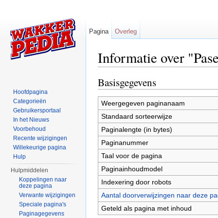
Pagina
Overleg
Informatie over "Pas
Ga naar:
navigatie
,
zoeken
Basisgegevens
Hoofdpagina
Categorieën
Weergegeven paginanaam
Gebruikersportaal
Standaard sorteerwijze
In het Nieuws
Paginalengte (in bytes)
Voorbehoud
Recente wijzigingen
Paginanummer
Willekeurige pagina
Taal voor de pagina
Hulp
Paginainhoudmodel
Hulpmiddelen
Koppelingen naar
Indexering door robots
deze pagina
Aantal doorverwijzingen naar deze pa
Verwante wijzigingen
Speciale pagina's
Geteld als pagina met inhoud
Paginagegevens