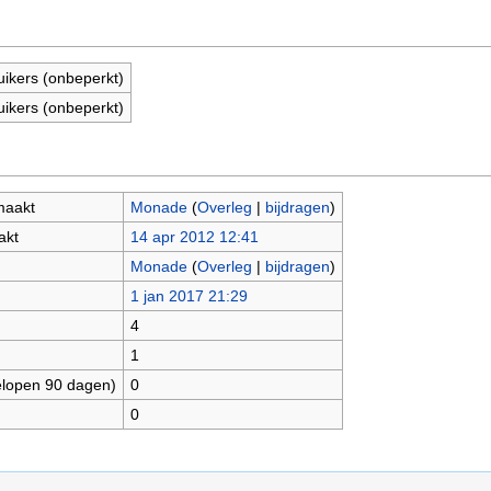
uikers (onbeperkt)
uikers (onbeperkt)
maakt
Monade
(
Overleg
|
bijdragen
)
akt
14 apr 2012 12:41
Monade
(
Overleg
|
bijdragen
)
1 jan 2017 21:29
4
1
elopen 90 dagen)
0
0