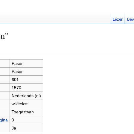
Lezen
Bew
en"
Pasen
Pasen
601
1570
Nederlands (nl)
wikitekst
Toegestaan
gina
0
Ja